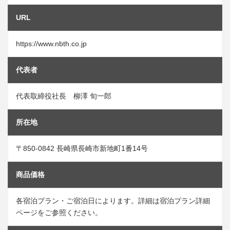
URL
https://www.nbth.co.jp
IN
代表者
OUT
部屋数
大人
子供
代表取締役社長 柳澤 旬一郎
部屋
名
名
0
所在地
宿泊検索・ご予約
〒850-0842 長崎県長崎市新地町1番14号
商品価格
各宿泊プラン・ご宿泊日によります。詳細は宿泊プラン詳細
ページをご参照ください。