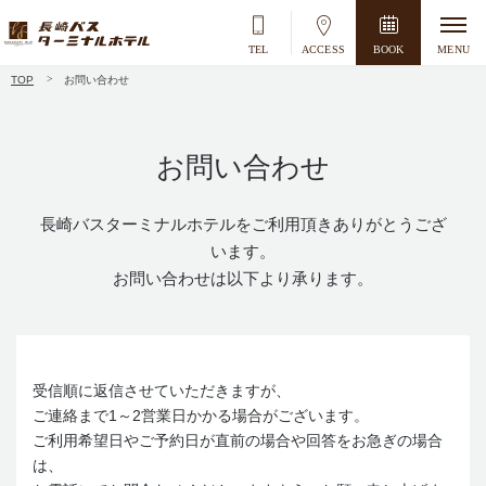
TEL
ACCESS
BOOK
MENU
TOP
お問い合わせ
空室検索
宿泊＋航空券
お問い合わせ
2026
年
8
月
長崎バスターミナルホテルをご利用頂きありがとうござ
日
月
火
水
木
金
土
います。
1
お問い合わせは以下より承ります。
2
3
4
5
6
7
8
9
10
11
12
13
14
15
16
17
18
19
20
21
22
受信順に返信させていただきますが、
ご連絡まで1～2営業日かかる場合がございます。
23
24
25
26
27
28
29
ご利用希望日やご予約日が直前の場合や回答をお急ぎの場合
は、
30
31