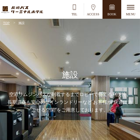
TEL
ACCESS
BOOK
MENU
TOP
施設
空室検索
宿泊＋航空券
2026
年
8
月
日
月
火
水
木
金
土
施設
1
2
3
4
5
6
7
8
空港リムジンバスが到着するまでロビーで待てる利便性、
9
10
11
12
13
14
15
長期滞在も安心のコインランドリーなど
お客様が”快適に過
ごせる空間”をご用意しております。
16
17
18
19
20
21
22
23
24
25
26
27
28
29
30
31