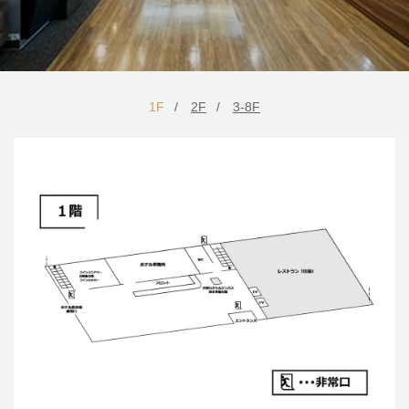
IN
1F
2F
3-8F
OUT
部屋数
大人
子供
部屋
名
名
0
宿泊検索・ご予約