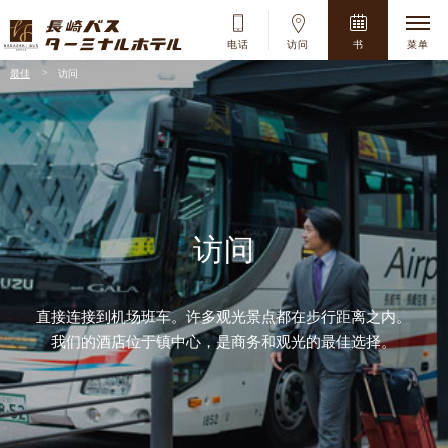
电话
访问
书
菜单
最佳
访问
8
月
2026
Su
Mo
Tu
We
Th
Fr
Sa
1
2
3
4
5
6
7
8
访问
9
10
11
12
13
14
15
16
17
18
19
20
21
22
直接连接到机场班车。许多观光景点都在步行距离之内。
23
24
25
26
27
28
29
我们的酒店位于镇中心，是商务和观光的最佳选择。
30
31