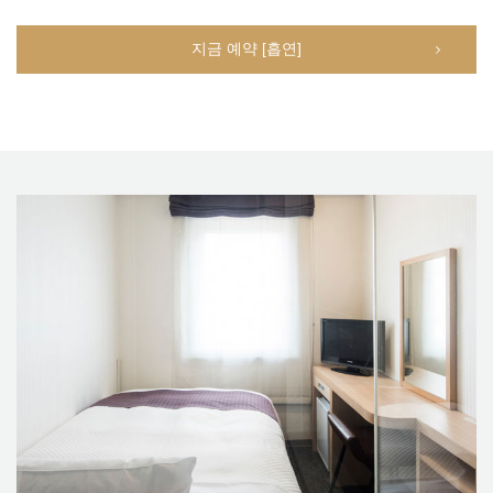
지금 예약 [흡연]