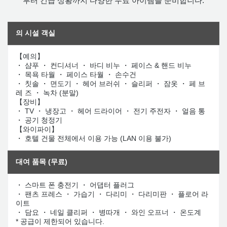
부터 긴급 상황까지 다양한 무료 아이템을 준비합니다.
의 시설
객실
【예의】
・ 샴푸 ・ 컨디셔너 ・ 바디 비누 ・ 페이스 & 핸드 비누
・ 목욕 타월 ・ 페이스 타월 ・ 손수건
・ 칫솔 ・ 면도기 ・ 헤어 브러쉬 ・ 슬리퍼 ・ 잠옷 ・ 페 브
레 즈 ・ 녹차 (분말)
【장비】
・ TV ・ 냉장고 ・ 헤어 드라이어 ・ 전기 주전자 ・ 얼음 통
・ 공기 청정기
【와이파이】
・ 호텔 건물 전체에서 이용 가능 (LAN 이용 불가)
대여 품목 (무료)
・ 스마트 폰 충전기 ・ 어댑터 플러그
・ 팬츠 프레스 ・ 가습기 ・ 다리미 ・ 다리미판 ・ 플로어 라
이트
・ 담요 ・ 네일 클리퍼 ・ 병따개 ・ 와인 오프너 ・ 온도계
* 공급이 제한되어 있습니다.