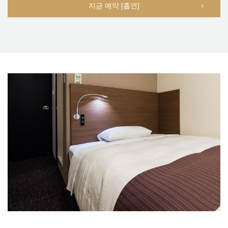
지금 예약 [흡연]