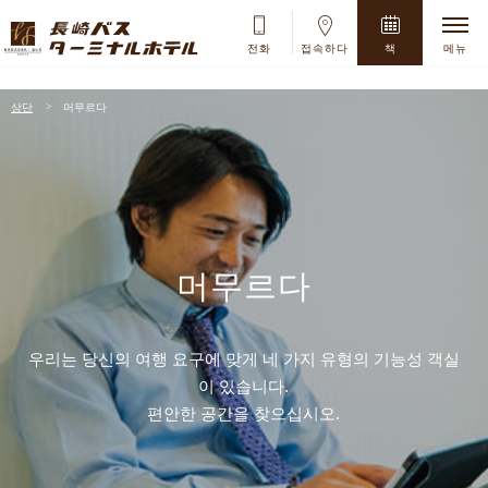
+
전화
접속하다
책
메뉴
8
月
2026
상단
머무르다
Su
Mo
Tu
We
Th
Fr
Sa
1
2
3
4
5
6
7
8
머무르다
9
10
11
12
13
14
15
16
17
18
19
20
21
22
우리는 당신의 여행 요구에 맞게 네 가지 유형의 기능성 객실
23
24
25
26
27
28
29
이 있습니다.
30
31
편안한 공간을 찾으십시오.