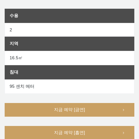
수용
2
지역
16.5㎡
침대
95 센치 메터
지금 예약 [금연]
지금 예약 [흡연]