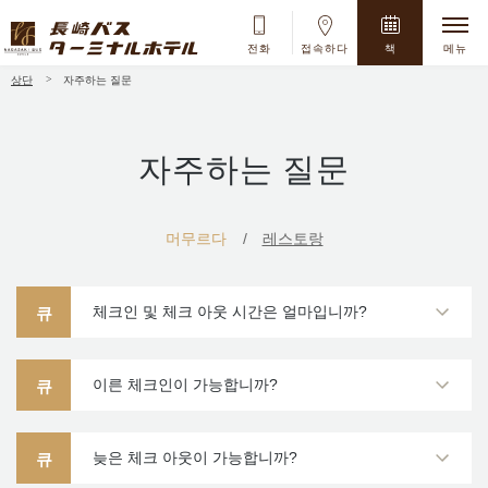
전화
접속하다
책
메뉴
상단
자주하는 질문
8
月
2026
자주하는 질문
Su
Mo
Tu
We
Th
Fr
Sa
1
머무르다
레스토랑
2
3
4
5
6
7
8
9
10
11
12
13
14
15
체크인 및 체크 아웃 시간은 얼마입니까?
큐
16
17
18
19
20
21
22
23
24
25
26
27
28
29
이른 체크인이 가능합니까?
큐
30
31
늦은 체크 아웃이 가능합니까?
큐