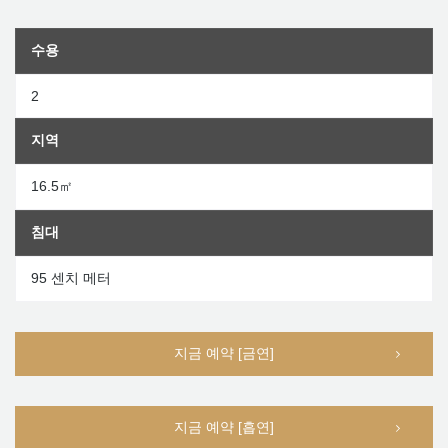
수용
2
지역
16.5㎡
침대
95 센치 메터
지금 예약 [금연]
지금 예약 [흡연]