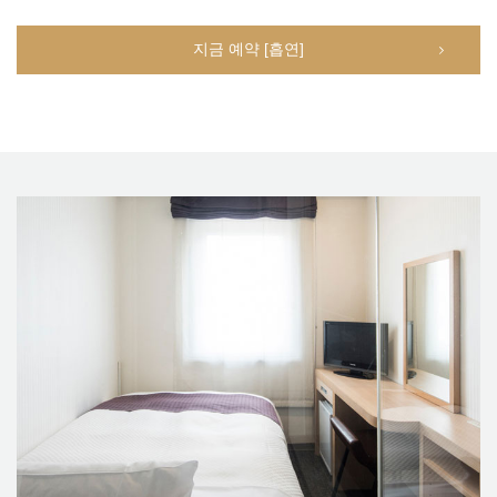
지금 예약 [흡연]