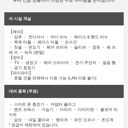
부터 긴급 상황까지 다양한 무료 아이템을 준비합니다.
의 시설
객실
【예의】
・ 샴푸 ・ 컨디셔너 ・ 바디 비누 ・ 페이스 & 핸드 비누
・ 목욕 타월 ・ 페이스 타월 ・ 손수건
・ 칫솔 ・ 면도기 ・ 헤어 브러쉬 ・ 슬리퍼 ・ 잠옷 ・ 페 브
레 즈 ・ 녹차 (분말)
【장비】
・ TV ・ 냉장고 ・ 헤어 드라이어 ・ 전기 주전자 ・ 얼음 통
・ 공기 청정기
【와이파이】
・ 호텔 건물 전체에서 이용 가능 (LAN 이용 불가)
대여 품목 (무료)
・ 스마트 폰 충전기 ・ 어댑터 플러그
・ 팬츠 프레스 ・ 가습기 ・ 다리미 ・ 다리미판 ・ 플로어 라
이트
・ 담요 ・ 네일 클리퍼 ・ 병따개 ・ 와인 오프너 ・ 온도계
* 공급이 제한되어 있습니다.