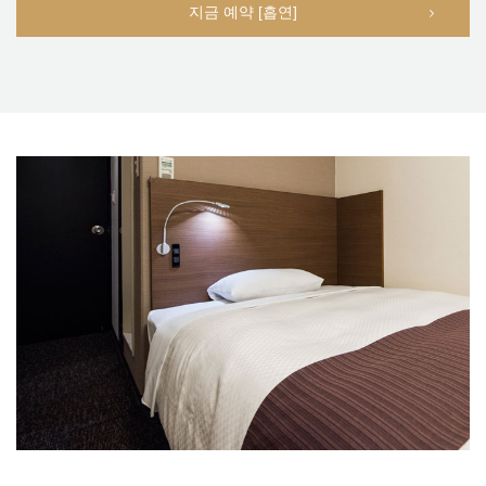
지금 예약 [흡연]