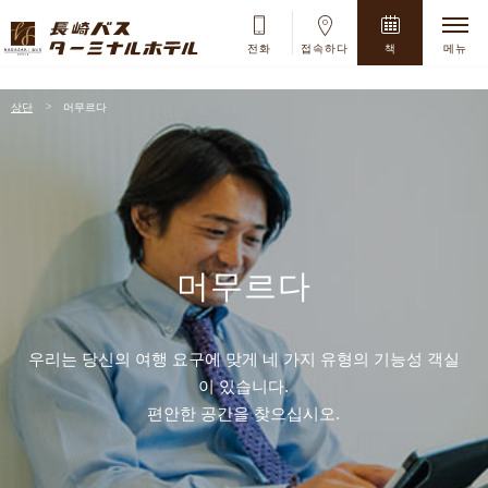
+
전화
접속하다
책
메뉴
8
月
2026
상단
머무르다
Su
Mo
Tu
We
Th
Fr
Sa
1
2
3
4
5
6
7
8
머무르다
9
10
11
12
13
14
15
16
17
18
19
20
21
22
우리는 당신의 여행 요구에 맞게 네 가지 유형의 기능성 객실
23
24
25
26
27
28
29
이 있습니다.
30
31
편안한 공간을 찾으십시오.