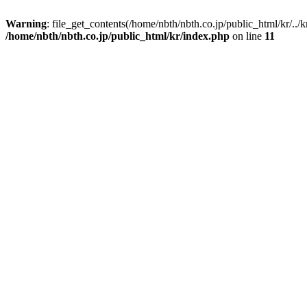
Warning
: file_get_contents(/home/nbth/nbth.co.jp/public_html/kr/../kr
/home/nbth/nbth.co.jp/public_html/kr/index.php
on line
11